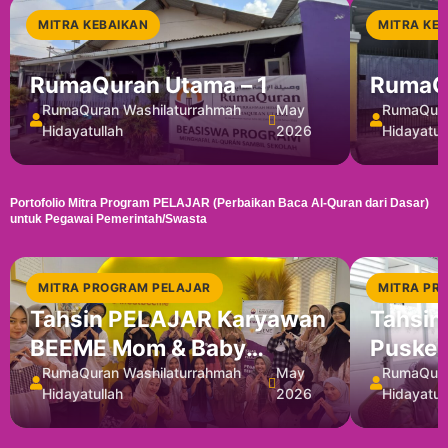
MITRA KEBAIKAN
MITRA KE
RumaQuran Utama – 1
RumaQu
RumaQuran Washilaturrahmah
May
RumaQura
Hidayatullah
2026
Hidayatul
Portofolio Mitra Program PELAJAR (Perbaikan Baca Al-Quran dari Dasar)
untuk Pegawai Pemerintah/Swasta
MITRA PROGRAM PELAJAR
MITRA PR
Tahsin PELAJAR Karyawan
Tahsin
BEEME Mom & Baby
Puske
Scincare
RumaQuran Washilaturrahmah
May
RumaQura
Hidayatullah
2026
Hidayatul