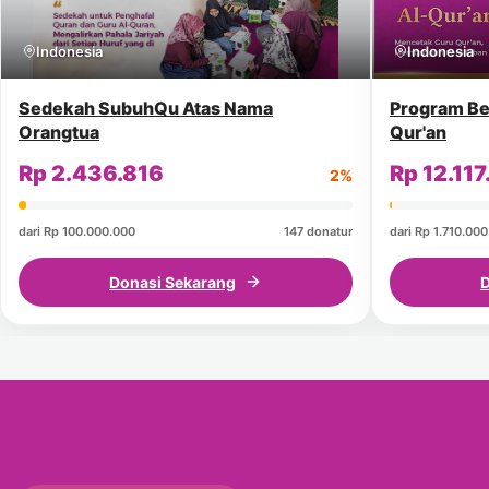
Indonesia
Indonesia
Sedekah SubuhQu Atas Nama
Program Be
Orangtua
Qur'an
Rp 2.436.816
Rp 12.117
2%
dari Rp 100.000.000
147 donatur
dari Rp 1.710.00
Donasi Sekarang
D