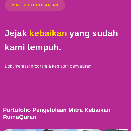
PORTOFOLIO KEGIATAN
Jejak
kebaikan
yang sudah
kami tempuh.
Pelatihan Cara Melepas
Pelatih
Emosi Negatif
Energi 
Mahasis
RumaQuran Washilaturrahmah
Jun
RumaQuran
Dokumentasi program & kegiatan penyaluran
Hidayatullah
2026
Hidayatulla
Qur’an
PORTOFOLIO KEGIATAN
PORTOFOLIO
Portofolio Pengelolaan Mitra Kebaikan
RumaQuran