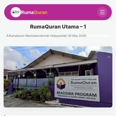
Ruma
Quran
RumaQuran Utama – 1
Mitra Kebaikan
RumaQuran Washilaturrahmah Hidayatullah
·
30 May 2026
·