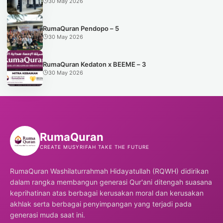
30 May 2026
RumaQuran Pendopo – 5
30 May 2026
RumaQuran Kedaton x BEEME – 3
30 May 2026
Ruma
Quran
CREATE MUSYRIFAH TAKE THE FUTURE
RumaQuran Washilaturrahmah Hidayatullah (RQWH) didirikan
dalam rangka membangun generasi Qur'ani ditengah suasana
keprihatinan atas berbagai kerusakan moral dan kerusakan
akhlak serta berbagai penyimpangan yang terjadi pada
generasi muda saat ini.