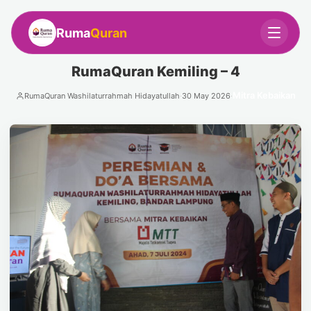
Ruma
Quran
RumaQuran Kemiling – 4
Mitra Kebaikan
RumaQuran Washilaturrahmah Hidayatullah
·
30 May 2026
·