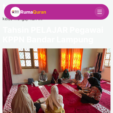
test
Ruma
Quran
kelas mengaji hari ini
Tahsin PELAJAR Pegawai
KPPN Bandar Lampung